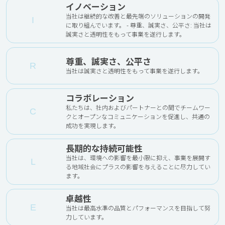
イノベーション
当社は継続的な改善と最先端のソリューションの開発
I
に取り組んでいます。 - 尊重、誠実さ、公平さ: 当社は
誠実さと透明性をもって事業を遂行します。
尊重、誠実さ、公平さ
R
当社は誠実さと透明性をもって事業を遂行します。
コラボレーション
私たちは、社内およびパートナーとの間でチームワー
C
クとオープンなコミュニケーションを促進し、共通の
成功を実現します。
長期的な持続可能性
当社は、環境への影響を最小限に抑え、事業を展開す
L
る地域社会にプラスの影響を与えることに尽力してい
ます。
卓越性
E
当社は最高水準の品質とパフォーマンスを目指して努
力しています。