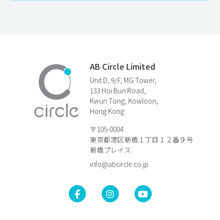
AB Circle Limited
Unit D, 9/F, MG Tower,
133 Hoi Bun Road,
Kwun Tong, Kowloon,
Hong Kong
〒105-0004
東京都港区新橋１丁目１２番９号
新橋プレイス
info@abcircle.co.jp