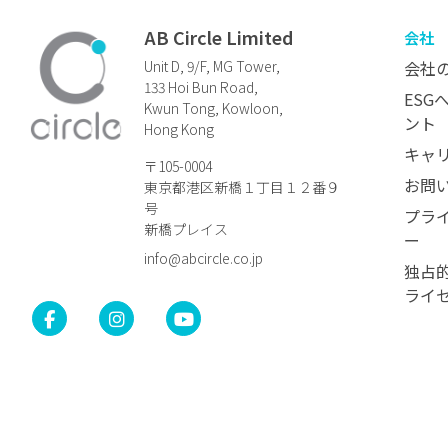
AB Circle Limited
会社
Unit D, 9/F, MG Tower,
会社
133 Hoi Bun Road,
ESG
Kwun Tong, Kowloon,
ント
Hong Kong
キャ
〒105-0004
お問
東京都港区新橋１丁目１２番９
号
プラ
新橋プレイス
ー
info@abcircle.co.jp
独占
ライ