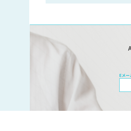
Eメー
Eメ