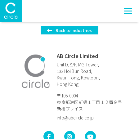
Back to Industries
AB Circle Limited
Unit D, 9/F, MG Tower,
133 Hoi Bun Road,
Kwun Tong, Kowloon,
Hong Kong
〒105-0004
東京都港区新橋１丁目１２番９号
新橋プレイス
info@abcircle.co.jp